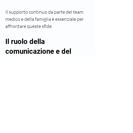
Il supporto continuo da parte del team 
medico e della famiglia è essenziale per 
affrontare queste sfide.
Il ruolo della 
comunicazione e del 
supporto psicologico
Affrontare un tumore cerebrale è 
un’esperienza che coinvolge non solo il 
corpo, ma anche la mente. La 
comunicazione aperta con il medico aiuta 
a chiarire dubbi e a prendere decisioni 
informate. Inoltre, il supporto 
psicologico: