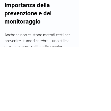
Importanza della 
prevenzione e del 
monitoraggio
Anche se non esistono metodi certi per 
prevenire i tumori cerebrali, uno stile di 
vita sano e controlli medici regolari 
possono aiutare a individuare 
precocemente eventuali problemi. Il 
Dott. Parisotto sottolinea l’importanza 
di ascoltare il proprio corpo e di non 
ignorare sintomi insoliti.
Sintomi meno comuni ma 
da non trascurare
Oltre ai sintomi più frequenti, alcuni 