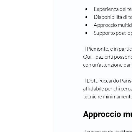
Esperienza del t
Disponibilità di 
Approccio multid
Supporto post-ope
Il Piemonte, e in partic
Qui, i pazienti posson
con un’attenzione part
Il Dott. Riccardo Pari
affidabile per chi cerc
tecniche minimamente i
Approccio mul
Il successo del trattam