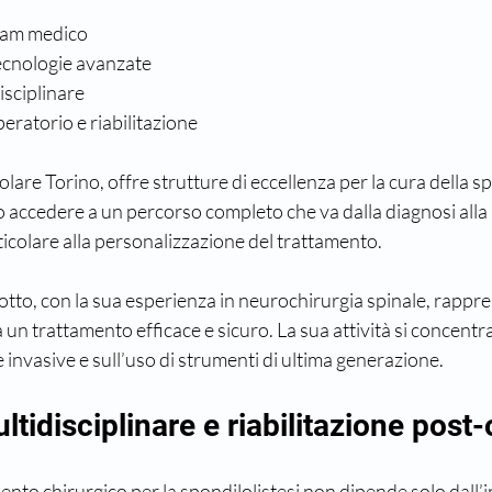
eam medico
tecnologie avanzate
isciplinare
ratorio e riabilitazione
olare Torino, offre strutture di eccellenza per la cura della sp
o accedere a un percorso completo che va dalla diagnosi alla r
icolare alla personalizzazione del trattamento.
sotto, con la sua esperienza in neurochirurgia spinale, rappre
a un trattamento efficace e sicuro. La sua attività si concentra
nvasive e sull’uso di strumenti di ultima generazione.
tidisciplinare e riabilitazione post-
ento chirurgico per la spondilolistesi non dipende solo dall’i