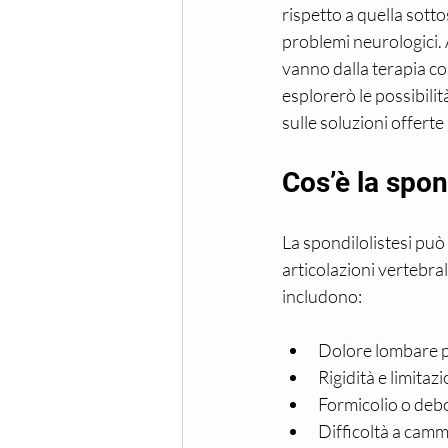
rispetto a quella sott
problemi neurologici. 
vanno dalla terapia con
esplorerò le possibilit
sulle soluzioni offerte 
Cos’è la spon
La spondilolistesi può 
articolazioni vertebral
includono:
Dolore lombare p
Rigidità e limita
Formicolio o debol
Difficoltà a camm