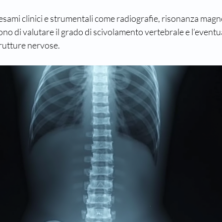
 esami clinici e strumentali come radiografie, risonanza magn
o di valutare il grado di scivolamento vertebrale e l’eventu
rutture nervose.