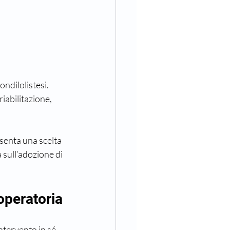
ondilolistesi. 
iabilitazione, 
senta una scelta 
 sull’adozione di 
operatoria
ntervento in sé, 