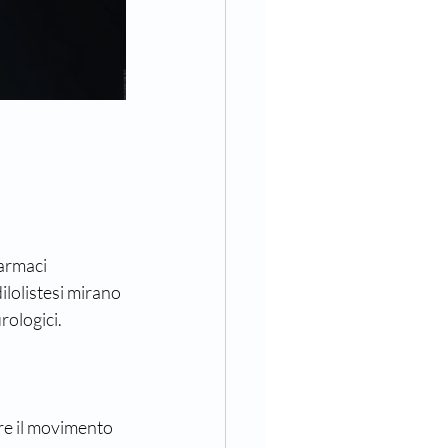
armaci 
ilolistesi mirano 
rologici.
ire il movimento 