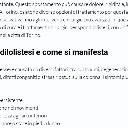
ostante. Questo spostamento può causare dolore, rigidità e, in
A Torino, esistono diverse opzioni di trattamento per questa
servativa fino agli interventi chirurgici più avanzati. In quest
à di cura e i trattamenti chirurgici per spondilolistesi, con un 
nella città di Torino.
dilolistesi e come si manifesta
essere causata da diversi fattori, tra cui traumi, degenerazio
i, difetti congeniti o stress ripetuti sulla colonna. I sintomi p
ersistente
zione nei movimenti
ezza agli arti inferiori
inare o stare in piedi a lungo