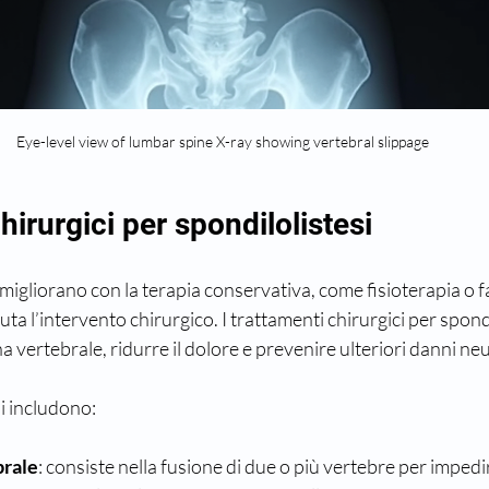
Eye-level view of lumbar spine X-ray showing vertebral slippage
hirurgici per spondilolistesi
igliorano con la terapia conservativa, come fisioterapia o f
uta l’intervento chirurgico. I trattamenti chirurgici per spond
na vertebrale, ridurre il dolore e prevenire ulteriori danni neu
i includono:
brale
: consiste nella fusione di due o più vertebre per imped