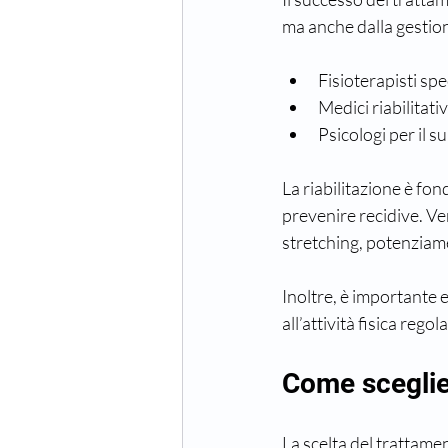
ma anche dalla gestio
Fisioterapisti spe
Medici riabilitativ
Psicologi per il 
La riabilitazione è fon
prevenire recidive. V
stretching, potenziam
Inoltre, è importante e
all’attività fisica reg
Come sceglier
La scelta del trattamen