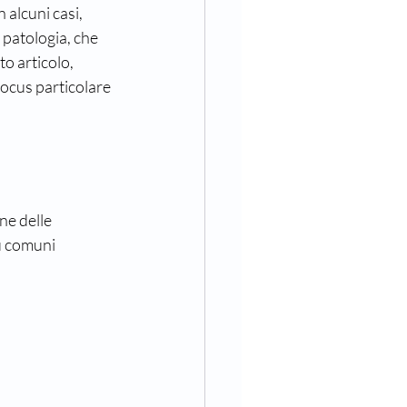
 alcuni casi, 
 patologia, che 
o articolo, 
focus particolare 
ne delle 
iù comuni 