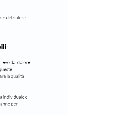
nto del dolore 
ili
llievo dal dolore 
queste 
re la qualità 
a individuale e 
l’anno per 