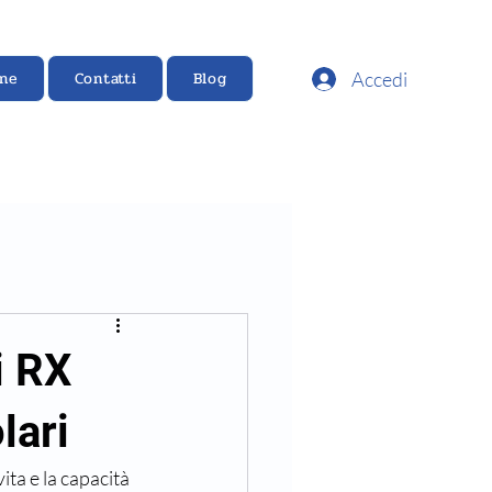
Accedi
ine
Contatti
Blog
i RX
lari
ita e la capacità 