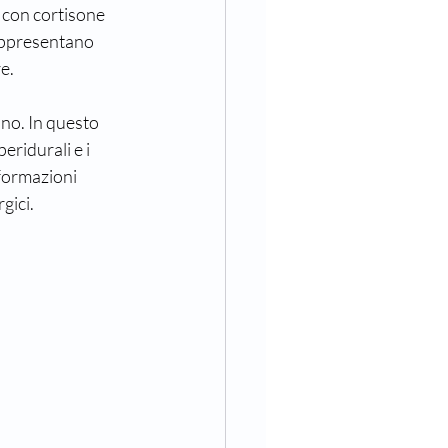
 con cortisone 
rappresentano 
e.
ino. In questo 
eridurali e i 
nformazioni 
gici.