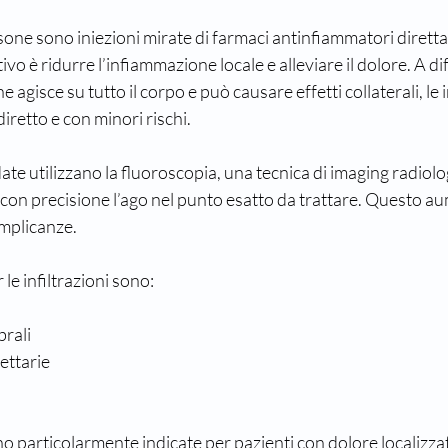
tisone sono iniezioni mirate di farmaci antinfiammatori dirett
ivo è ridurre l’infiammazione locale e alleviare il dolore. A di
 agisce su tutto il corpo e può causare effetti collaterali, le i
iretto e con minori rischi.
date utilizzano la fluoroscopia, una tecnica di imaging radiol
 con precisione l’ago nel punto esatto da trattare. Questo aum
complicanze.
le infiltrazioni sono:
brali
ettarie
 particolarmente indicate per pazienti con dolore localizzat