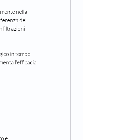
amente nella 
fferenza del 
nfiltrazioni 
ogico in tempo 
enta l’efficacia 
o e 