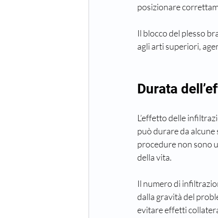
posizionare correttame
Il blocco del plesso br
agli arti superiori, age
Durata dell’ef
L’effetto delle infiltra
può durare da alcune s
procedure non sono una
della vita.
Il numero di infiltrazi
dalla gravità del probl
evitare effetti collatera