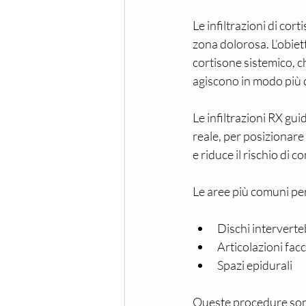
Le infiltrazioni di cor
zona dolorosa. L’obiett
cortisone sistemico, che
agiscono in modo più d
Le infiltrazioni RX gui
reale, per posizionare
e riduce il rischio di 
Le aree più comuni per 
Dischi interverte
Articolazioni facc
Spazi epidurali
Queste procedure sono