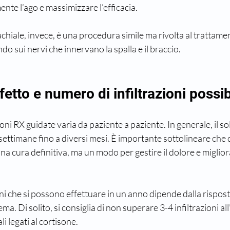
nte l’ago e massimizzare l’efficacia.
achiale, invece, è una procedura simile ma rivolta al trattame
ndo sui nervi che innervano la spalla e il braccio.
fetto e numero di infiltrazioni possib
zioni RX guidate varia da paziente a paziente. In generale, il so
ettimane fino a diversi mesi. È importante sottolineare che 
 cura definitiva, ma un modo per gestire il dolore e migliora
oni che si possono effettuare in un anno dipende dalla rispost
ema. Di solito, si consiglia di non superare 3-4 infiltrazioni al
li legati al cortisone.