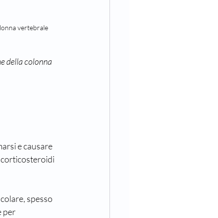
olonna vertebrale
e della colonna 
marsi e causare 
 corticosteroidi 
icolare, spesso 
 per 