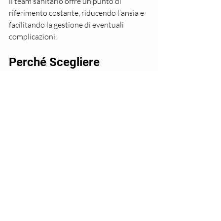
il team sanitario offre un punto di 
riferimento costante, riducendo l’ansia e 
facilitando la gestione di eventuali 
complicazioni.
Perché Scegliere 
Riccardo Parisotto a 
Torino
Scegliere un neurochirurgo è una 
decisione importante. A Torino, il dottor 
Riccardo Parisotto rappresenta una 
scelta affidabile per chi necessita di cure 
specialistiche. La sua esperienza, unita a 
un approccio umano e tecnologicamente 
avanzato, garantisce un’assistenza di alto 
livello.