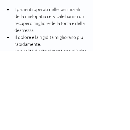
I pazienti operati nelle fasi iniziali 
della mielopatia cervicale hanno un 
recupero migliore della forza e della 
destrezza.
Il dolore e la rigidità migliorano più 
rapidamente.
La qualità di vita si mantiene più alta 
nel tempo.
Al contrario, chi si sottopone a 
intervento tardivo può avere un 
recupero limitato, con sintomi residui o 
peggioramenti.
Per questo motivo, è fondamentale 
riconoscere i segnali precoci e rivolgersi a 
un centro specializzato in neurochirurgia 
spinale, come quello che offro a Torino, 