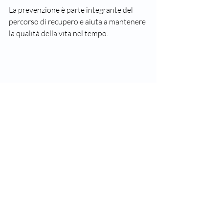
La prevenzione è parte integrante del 
percorso di recupero e aiuta a mantenere 
la qualità della vita nel tempo.
Vista dall’alto di un paziente che esegue 
esercizi di stretching per la colonna vertebrale 
a casa
Esercizi di stretching regolari aiutano a 