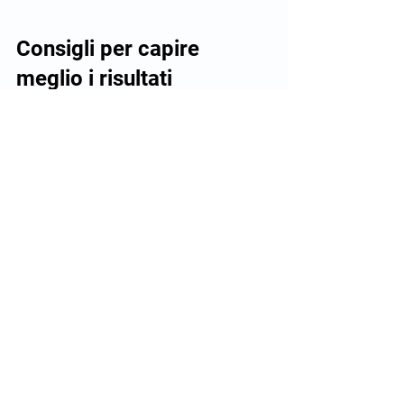
Consigli per capire 
meglio i risultati
Chiedi spiegazioni al medico
: porta 
con te il referto e chiedi chiarimenti 
sui termini che non comprendi.
Confronta con sintomi
: annota i 
tuoi sintomi e discutili con il medico 
per capire se le immagini spiegano il 
dolore o altri problemi.
Non farti prendere dal panico
: 
molte persone hanno alterazioni 
nella colonna senza sintomi rilevanti.
Segui le indicazioni terapeutiche
: 
se il medico consiglia esercizi o 
terapie, seguili con costanza.