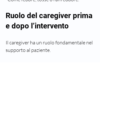
Ruolo del caregiver prima 
e dopo l’intervento
Il caregiver ha un ruolo fondamentale nel 
supporto al paziente.
Assicurarsi che il paziente segua le 
indicazioni mediche
  Controllare che vengano rispettati 
digiuno, farmaci e riposo.  
Preparare l’ambiente domestico
  Spazi accessibili, letti comodi, materiali 
per l’igiene personale a portata di mano.  
Monitorare i segnali di allarme
  Febbre alta, dolore intenso, difficoltà 
respiratorie o neurologiche devono 
essere segnalati subito al medico.  